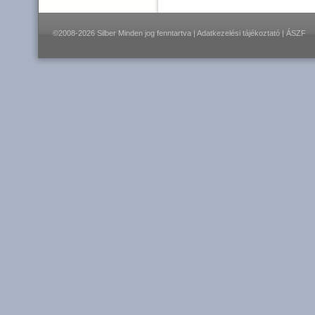
©2008-2026 Silber Minden jog fenntartva |
Adatkezelési tájékoztató
|
ÁSZF