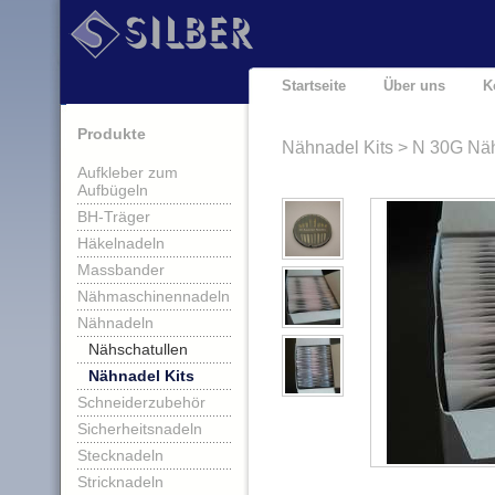
Startseite
Über uns
K
Produkte
Nähnadel Kits > N 30G Nä
Aufkleber zum
Aufbügeln
BH-Träger
Häkelnadeln
Massbander
Nähmaschinennadeln
Nähnadeln
Nähschatullen
Nähnadel Kits
Schneiderzubehör
Sicherheitsnadeln
Stecknadeln
Stricknadeln