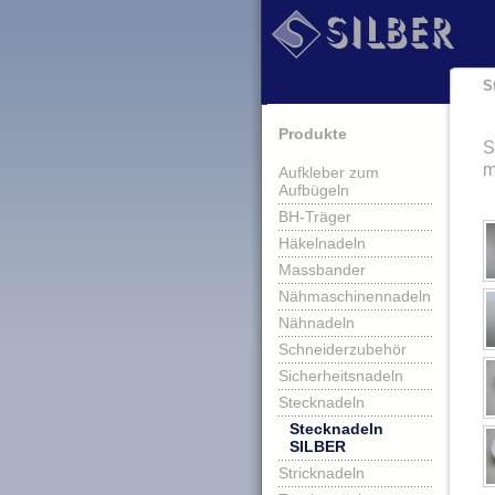
S
Produkte
S
Aufkleber zum
Aufbügeln
BH-Träger
Häkelnadeln
Massbander
Nähmaschinennadeln
Nähnadeln
Schneiderzubehör
Sicherheitsnadeln
Stecknadeln
Stecknadeln
SILBER
Stricknadeln