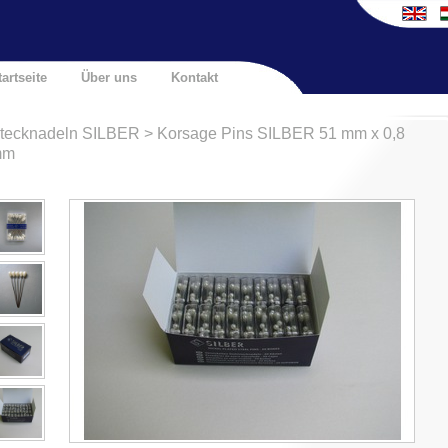
tartseite
Über uns
Kontakt
tecknadeln SILBER > Korsage Pins SILBER 51 mm x 0,8
mm