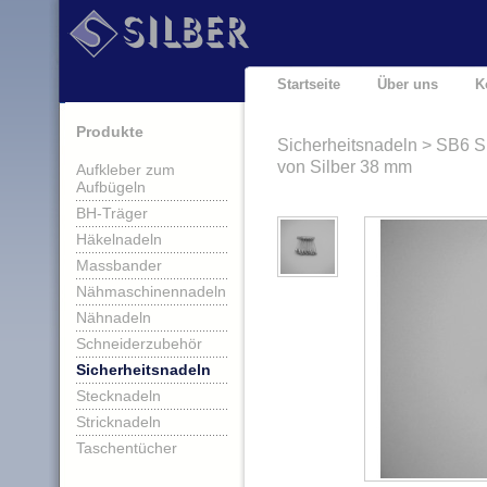
Startseite
Über uns
K
Produkte
Sicherheitsnadeln > SB6 S
von Silber 38 mm
Aufkleber zum
Aufbügeln
BH-Träger
Häkelnadeln
Massbander
Nähmaschinennadeln
Nähnadeln
Schneiderzubehör
Sicherheitsnadeln
Stecknadeln
Stricknadeln
Taschentücher