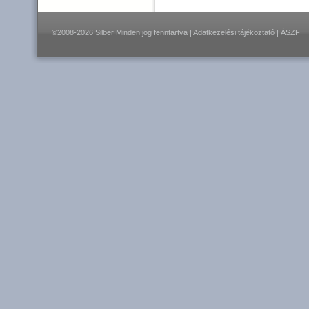
©2008-2026 Silber Minden jog fenntartva |
Adatkezelési tájékoztató
|
ÁSZF