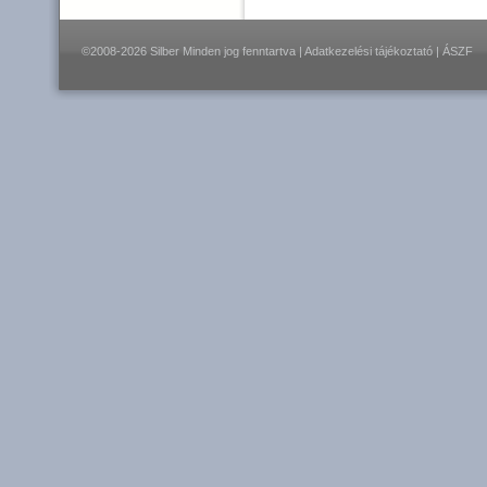
©2008-2026 Silber Minden jog fenntartva |
Adatkezelési tájékoztató
|
ÁSZF