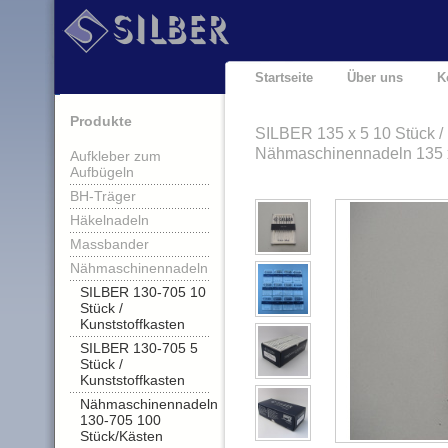
Startseite
Über uns
K
Produkte
SILBER 135 x 5 10 Stück / 
Nähmaschinennadeln 135 
Aufkleber zum
Aufbügeln
BH-Träger
Häkelnadeln
Massbander
Nähmaschinennadeln
SILBER 130-705 10
Stück /
Kunststoffkasten
SILBER 130-705 5
Stück /
Kunststoffkasten
Nähmaschinennadeln
130-705 100
Stück/Kästen