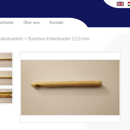
tartseite
Über uns
Kontakt
äkelnadeln > Bambus-Häkelnadel 12,0 mm