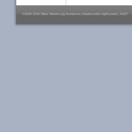
©2008-2026 Silber Minden jog fenntartva |
Adatkezelési tájékoztató
|
ÁSZF