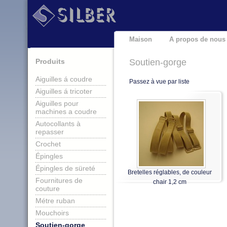
Maison
A propos de nous
Produits
Soutien-gorge
Aiguilles á coudre
Passez à vue par liste
Aiguilles á tricoter
Aiguilles pour
machines a coudre
Autocollants à
repasser
Crochet
Épingles
Épingles de süreté
Bretelles réglables, de couleur
Fournitures de
chair 1,2 cm
couture
Métre ruban
Mouchoirs
Soutien-gorge