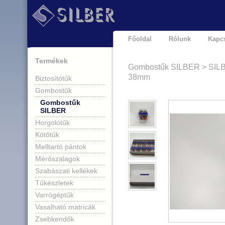
Főoldal
Rólunk
Kapcs
Termékek
Gombostűk SILBER > SIL
38mm
Biztosítótűk
Gombostűk
Gombostűk
SILBER
Horgolótűk
Kötőtűk
Melltartó pántok
Mérőszalagok
Szabászati kellékek
Tűkészletek
Varrógéptűk
Vasalható matricák
Zsebkendők