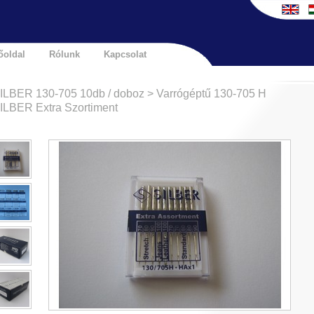
őoldal
Rólunk
Kapcsolat
ILBER 130-705 10db / doboz > Varrógéptű 130-705 H
ILBER Extra Szortiment