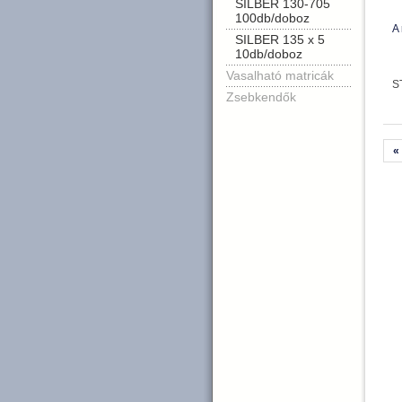
SILBER 130-705
100db/doboz
A 
SILBER 135 x 5
10db/doboz
Vasalható matricák
S
Zsebkendők
«