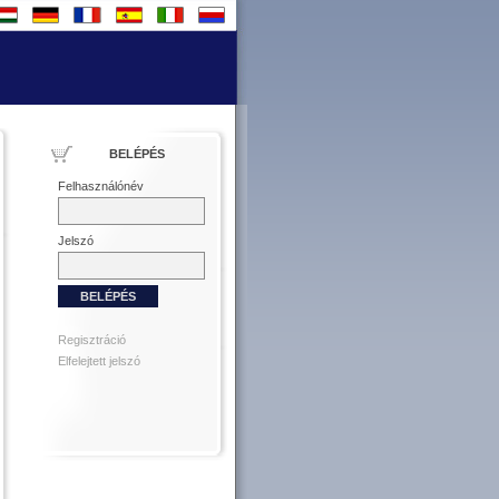
BELÉPÉS
Felhasználónév
Jelszó
Regisztráció
Elfelejtett jelszó