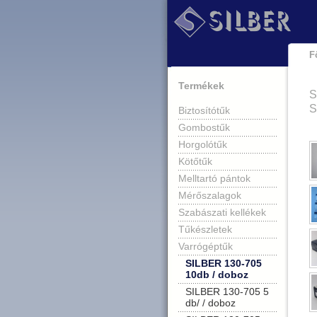
F
Termékek
S
S
Biztosítótűk
Gombostűk
Horgolótűk
Kötőtűk
Melltartó pántok
Mérőszalagok
Szabászati kellékek
Tűkészletek
Varrógéptűk
SILBER 130-705
10db / doboz
SILBER 130-705 5
db/ / doboz