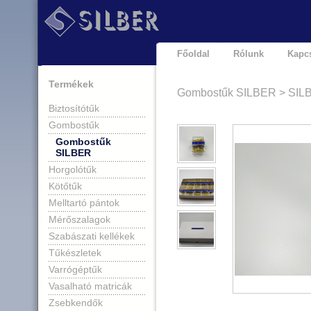
Főoldal
Rólunk
Kapcs
Termékek
Gombostűk SILBER > SILB
Biztosítótűk
Gombostűk
Gombostűk
SILBER
Horgolótűk
Kötőtűk
Melltartó pántok
Mérőszalagok
Szabászati kellékek
Tűkészletek
Varrógéptűk
Vasalható matricák
Zsebkendők