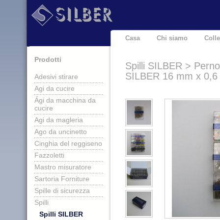
Casa
Chi siamo
Coll
Prodotti
Spilli SILBER > Perno 
SILBER 16 mm x 0,
Adesivi stirare
Agi da cucire
Ági da macchina da
cucire
Agi da magleria
Ago da uncinetto
Cinghia del reggiseno
Fazzoletti
Mastro misuratore
Sartoria Forniture
Spille di sicurezza
Spilli
Spilli SILBER