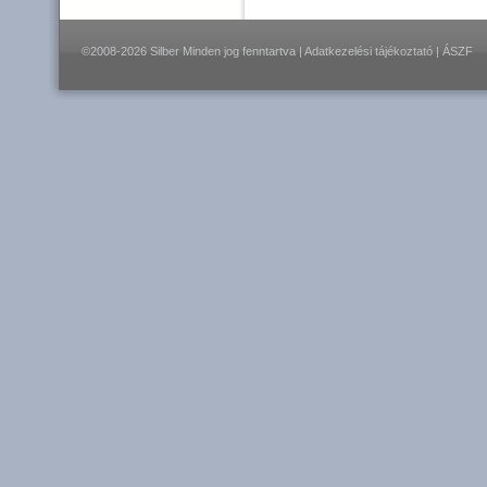
©2008-2026 Silber Minden jog fenntartva |
Adatkezelési tájékoztató
|
ÁSZF