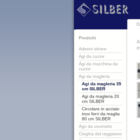
C
Prodotti
A
m
Adesivi stirare
Agi da cucire
Ági da macchina da
cucire
Agi da magleria
Agi da magleria 35
cm SILBER
Agi da magleria 20
cm SILBER
Circolare in acciaio
inox ferri da maglia
80 cm SILBER
Ago da uncinetto
Cinghia del reggiseno