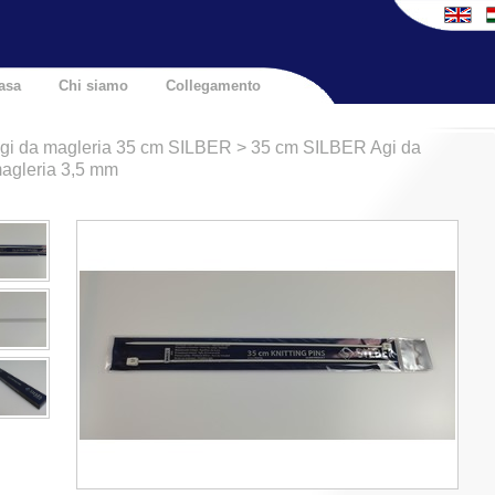
asa
Chi siamo
Collegamento
gi da magleria 35 cm SILBER > 35 cm SILBER Agi da
agleria 3,5 mm