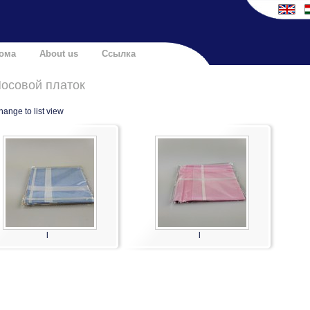
ома
About us
Ссылка
осовой платок
ange to list view
l
l