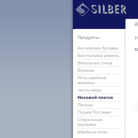
Д
Продукты
Н
Английская булавка
Ch
Бюстгальтер ремень
Вязальная спица
Вязанье
Игла швейной
машины
ленты мера
Носовой платок
Пальцы
Пошив Поставки
Стиральные
наклейки
Швейные иглы